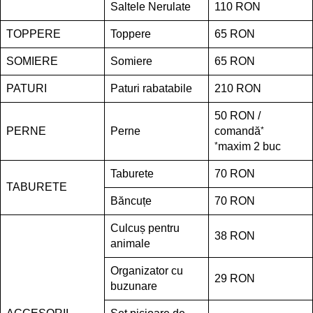
Saltele Nerulate
110 RON
TOPPERE
Toppere
65 RON
SOMIERE
Somiere
65 RON
PATURI
Paturi rabatabile
210 RON
50 RON /
PERNE
Perne
comandă
*
*
maxim 2 buc
Taburete
70 RON
TABURETE
Băncuțe
70 RON
Culcuș pentru
38 RON
animale
Organizator cu
29 RON
buzunare