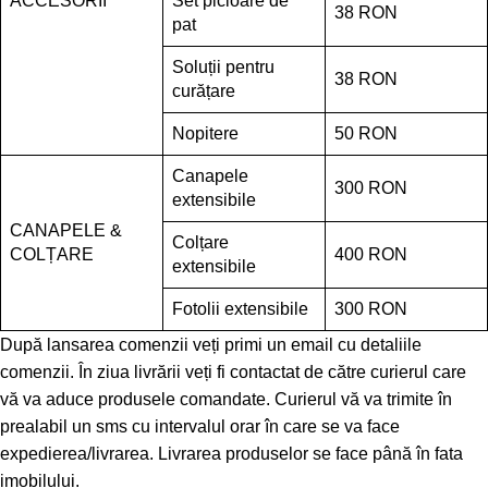
ACCESORII
Set picioare de
38 RON
pat
Soluții pentru
38 RON
curățare
Nopitere
50 RON
Canapele
300 RON
extensibile
CANAPELE &
Colțare
COLȚARE
400 RON
extensibile
Fotolii extensibile
300 RON
După lansarea comenzii veți primi un email cu detaliile
comenzii. În ziua livrării veți fi contactat de către curierul care
vă va aduce produsele comandate. Curierul vă va trimite în
prealabil un sms cu intervalul orar în care se va face
expedierea/livrarea. Livrarea produselor se face până în fata
imobilului.