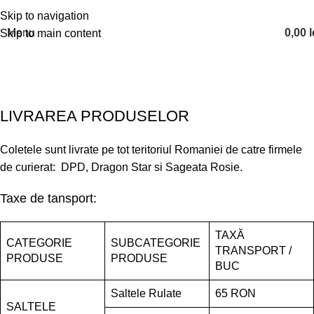
Skip to navigation
Menu
0,00
l
Skip to main content
Livrare și retur
Home
Livrare și retur
LIVRAREA PRODUSELOR
Coletele sunt livrate pe tot teritoriul Romaniei de catre firmele
de curierat: DPD, Dragon Star si Sageata Rosie.
Taxe de tansport:
TAXĂ
CATEGORIE
SUBCATEGORIE
TRANSPORT /
PRODUSE
PRODUSE
BUC
Saltele Rulate
65 RON
SALTELE