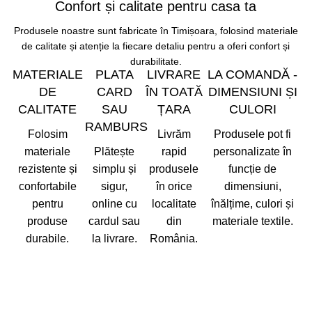
Confort și calitate pentru casa ta
Produsele noastre sunt fabricate în Timișoara, folosind materiale
de calitate și atenție la fiecare detaliu pentru a oferi confort și
durabilitate.
MATERIALE
PLATA
LIVRARE
LA COMANDĂ -
DE
CARD
ÎN TOATĂ
DIMENSIUNI ȘI
CALITATE
SAU
ȚARA
CULORI
RAMBURS
Folosim
Livrăm
Produsele pot fi
materiale
Plătește
rapid
personalizate în
rezistente și
simplu și
produsele
funcție de
confortabile
sigur,
în orice
dimensiuni,
pentru
online cu
localitate
înălțime, culori și
produse
cardul sau
din
materiale textile.
durabile.
la livrare.
România.