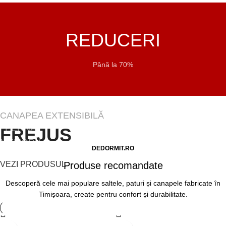
REDUCERI
Până la 70%
CANAPEA EXTENSIBILĂ
PERNA
FREJUS
MEMORY
DEDORMIT.RO
DOLCE
VEZI PRODUSUL
Produse recomandate
AROMA
Descoperă cele mai populare saltele, paturi și canapele fabricate în
Timișoara, create pentru confort și durabilitate.