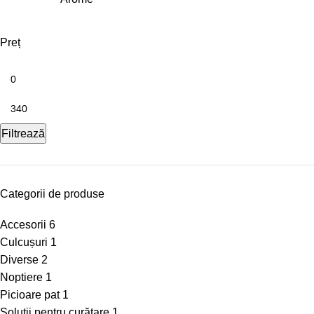
Preț
Filtrează
Categorii de produse
Accesorii
6
Culcușuri
1
Diverse
2
Noptiere
1
Picioare pat
1
Soluții pentru curățare
1