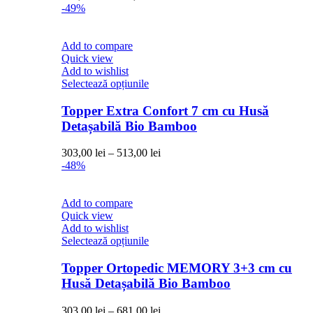
Opțiunile
de
-49%
pot
prețuri:
fi
272,00 lei
alese
până
Add to compare
în
la
Quick view
pagina
366,00 lei
Add to wishlist
produsului.
Acest
Selectează opțiunile
produs
are
Topper Extra Confort 7 cm cu Husă
mai
Detașabilă Bio Bamboo
multe
variații.
Interval
303,00
lei
–
513,00
lei
Opțiunile
de
-48%
pot
prețuri:
fi
303,00 lei
alese
până
Add to compare
în
la
Quick view
pagina
513,00 lei
Add to wishlist
produsului.
Acest
Selectează opțiunile
produs
are
Topper Ortopedic MEMORY 3+3 cm cu
mai
Husă Detașabilă Bio Bamboo
multe
variații.
Interval
303,00
lei
–
681,00
lei