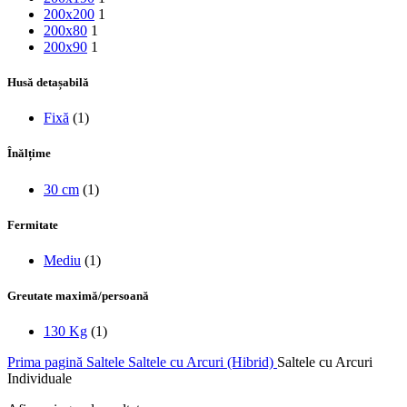
200x200
1
200x80
1
200x90
1
Husă detașabilă
Fixă
(1)
Înălțime
30 cm
(1)
Fermitate
Mediu
(1)
Greutate maximă/persoană
130 Kg
(1)
Prima pagină
Saltele
Saltele cu Arcuri (Hibrid)
Saltele cu Arcuri
Individuale