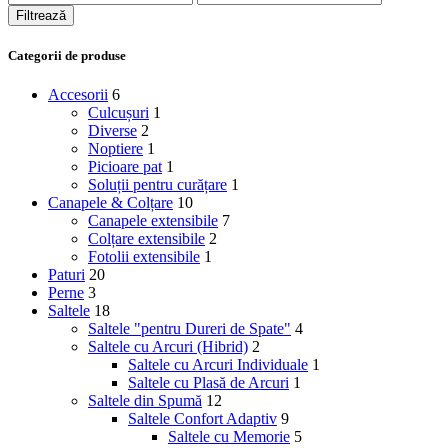
minim
maxim
Filtrează
Categorii de produse
Accesorii
6
Culcușuri
1
Diverse
2
Noptiere
1
Picioare pat
1
Soluții pentru curățare
1
Canapele & Colțare
10
Canapele extensibile
7
Colțare extensibile
2
Fotolii extensibile
1
Paturi
20
Perne
3
Saltele
18
Saltele "pentru Dureri de Spate"
4
Saltele cu Arcuri (Hibrid)
2
Saltele cu Arcuri Individuale
1
Saltele cu Plasă de Arcuri
1
Saltele din Spumă
12
Saltele Confort Adaptiv
9
Saltele cu Memorie
5