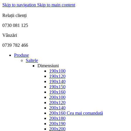
Skip to navigation
Skip to main content
FABRICAT ÎN ROMÂNIA
Relații clienți
0730 081 125
Vânzări
0739 782 466
Produse
Saltele
Dimensiuni
190x100
190x120
190x140
190x150
190x160
200x100
200x120
200x140
200x160
Cea mai comandată
200x180
200x190
200x200