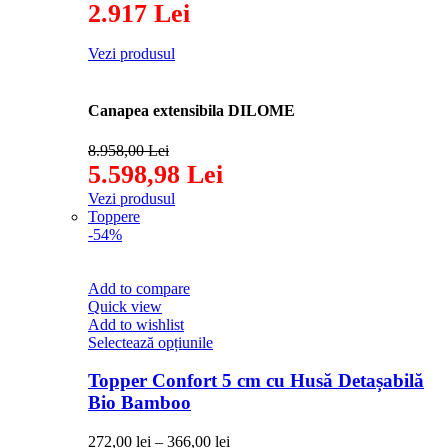
2.917 Lei
Vezi produsul
Canapea extensibila DILOME
8.958,00 Lei
5.598,98 Lei
Vezi produsul
Toppere
-54%
Add to compare
Quick view
Add to wishlist
Acest
Selectează opțiunile
produs
are
Topper Confort 5 cm cu Husă Detașabilă
mai
Bio Bamboo
multe
variații.
Interval
272,00
lei
–
366,00
lei