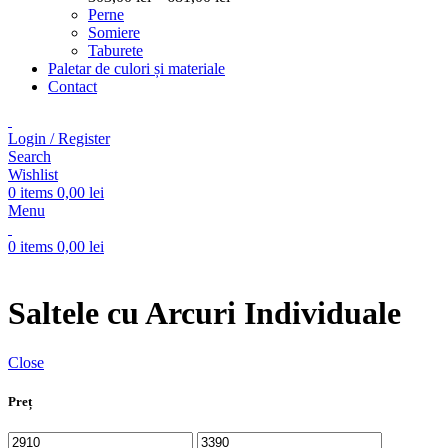
Opțiunile
de
Perne
pot
prețuri:
Somiere
fi
303,00 lei
Taburete
alese
până
Paletar de culori și materiale
în
la
Contact
pagina
681,00 lei
produsului.
Login / Register
Search
Wishlist
0
items
0,00
lei
Menu
0
items
0,00
lei
Saltele cu Arcuri Individuale
Close
Preț
Preț
Preț