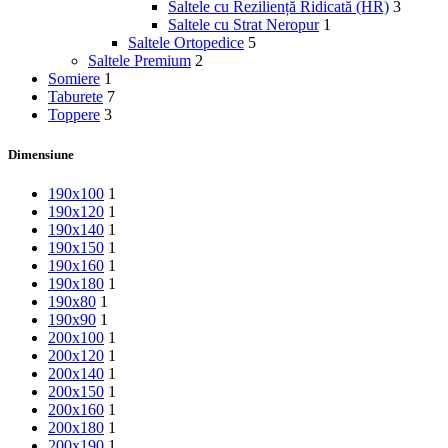
Saltele cu Reziliență Ridicată (HR)
3
Saltele cu Strat Neropur
1
Saltele Ortopedice
5
Saltele Premium
2
Somiere
1
Taburete
7
Toppere
3
Dimensiune
190x100
1
190x120
1
190x140
1
190x150
1
190x160
1
190x180
1
190x80
1
190x90
1
200x100
1
200x120
1
200x140
1
200x150
1
200x160
1
200x180
1
200x190
1