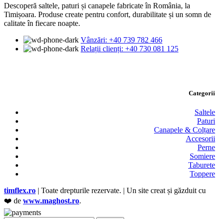
Descoperă saltele, paturi și canapele fabricate în România, la
Timișoara. Produse create pentru confort, durabilitate și un somn de
calitate în fiecare noapte.
Vânzări: +40 739 782 466
Relații clienți: +40 730 081 125
Categorii
Saltele
Paturi
Canapele & Colțare
Accesorii
Perne
Somiere
Taburete
Toppere
timflex.ro
| Toate drepturile rezervate. | Un site creat și găzduit cu
❤️ de
www.maghost.ro
.