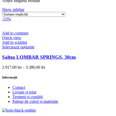
Afișez singurul rezultat
Show sidebar
-53%
Add to compare
Quick view
Add to wishlist
Acest
Selectează opțiunile
produs
are
Saltea LOMBAR SPRINGS, 30cm
mai
multe
Interval
2.917,00
lei
–
3.386,00
lei
variații.
de
Opțiunile
prețuri:
Informații
pot
2.917,00 lei
fi
până
Contact
alese
la
Livrare și retur
în
3.386,00 lei
Termeni și condiții
pagina
Paletar de culori și materiale
produsului.