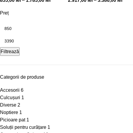
855,00
lei
–
1.785,00
lei
2.917,00
lei
–
3.386,00
lei
Preț
Filtrează
Categorii de produse
Accesorii
6
Culcușuri
1
Diverse
2
Noptiere
1
Picioare pat
1
Soluții pentru curățare
1