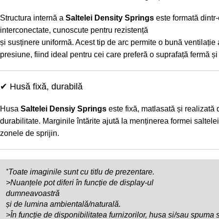
Structura internă a
Saltelei Density Springs
este formată dintr-
interconectate, cunoscute pentru rezistență
și susținere uniformă. Acest tip de arc permite o bună ventilație 
presiune, fiind ideal pentru cei care preferă o suprafață fermă și 
✔ Husă fixă, durabilă
Husa
Saltelei Densiy Springs
este fixă, matlasată și realizată 
durabilitate. Marginile întărite ajută la menținerea formei saltele
zonele de sprijin.
*
Toate imaginile sunt cu titlu de prezentare.
>Nuanțele pot diferi în funcție de display-ul
dumneavoastră
și de lumina ambientală/naturală.
>În funcție de disponibilitatea furnizorilor, husa si/sau spuma 