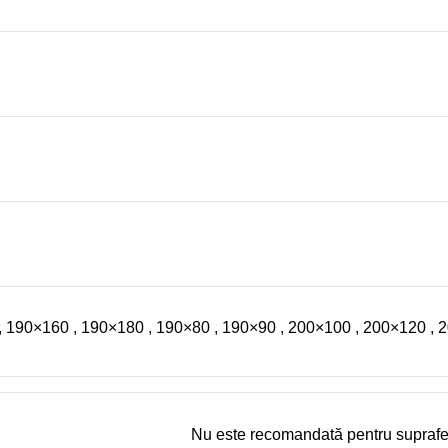
,
190×160
,
190×180
,
190×80
,
190×90
,
200×100
,
200×120
,
2
Nu este recomandată pentru suprafețe