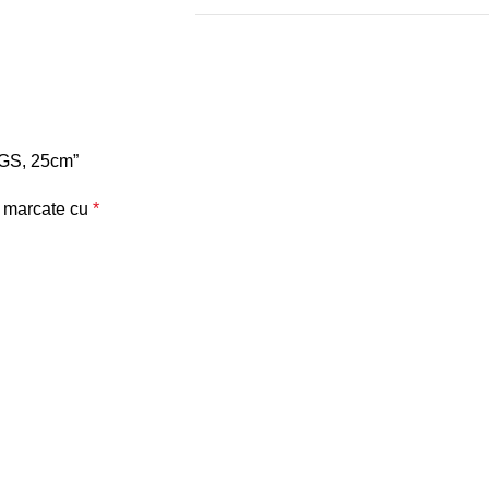
NGS, 25cm”
t marcate cu
*