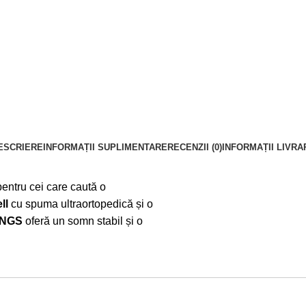
ESCRIERE
INFORMAȚII SUPLIMENTARE
RECENZII (0)
INFORMAȚII LIVRA
pentru cei care caută o
ll
cu spuma ultraortopedică și o
INGS
oferă un somn stabil și o