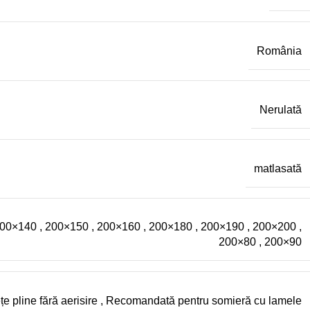
România
Nerulată
matlasată
00×140
,
200×150
,
200×160
,
200×180
,
200×190
,
200×200
,
200×80
,
200×90
 pline fără aerisire
,
Recomandată pentru somieră cu lamele