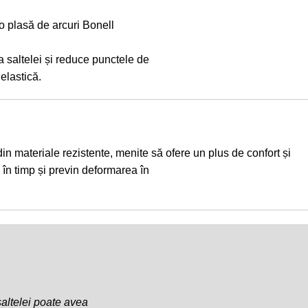
o plasă de arcuri Bonell
a saltelei și reduce punctele de
elastică.
din materiale rezistente, menite să ofere un plus de confort și
i în timp și previn deformarea în
saltelei poate avea