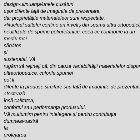
design-ul/nuanța/unele cusături
ușor diferite față de imaginile de prezentare,
dar proprietățile materialeleor sunt respectate.
>Nucleul saltelei conține un înveliș din spuma ultra ortopedică
neutilizate de spume poliuretanice, ceea ce contribuie la un
mediu mai
sănătos
și
sustenabil. Vă
rugăm să rețineți că, din cauza variabilității materialelor disp
ultraortopedice, culorile spumei
pot fi
diferite la produse similare sau fată de imaginile de prezentar
afectează
însă calitatea,
confortul sau performanța produsului.
Vă mulțumim pentru întelegere și pentru contribuția
dumneavoastră
la
protejarea