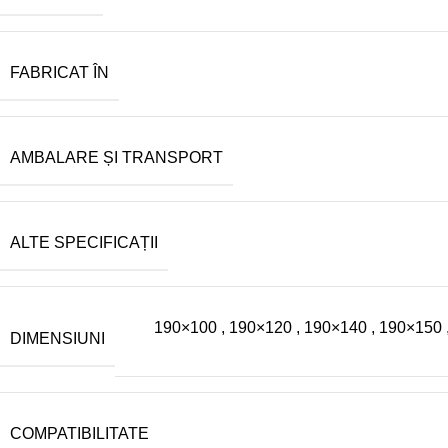
FABRICAT ÎN
AMBALARE ȘI TRANSPORT
ALTE SPECIFICAȚII
190×100
,
190×120
,
190×140
,
190×150
DIMENSIUNI
COMPATIBILITATE