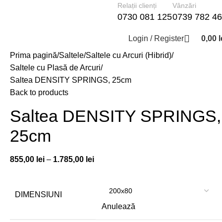
Relații clienți
Vânzări
0730 081 125
0739 782 4
Login / Register
0,00
l
Prima pagină
Saltele
Saltele cu Arcuri (Hibrid)
Saltele cu Plasă de Arcuri
Saltea DENSITY SPRINGS, 25cm
Back to products
Saltea DENSITY SPRINGS,
25cm
855,00
lei
–
1.785,00
lei
DIMENSIUNI
Anulează