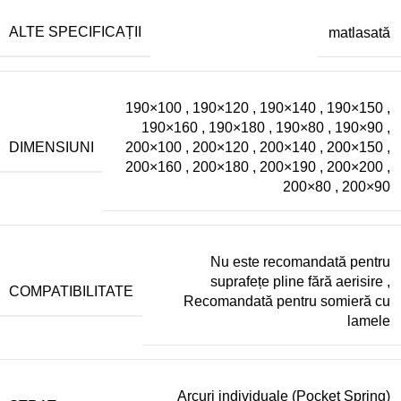
ALTE SPECIFICAȚII
matlasată
190×100
,
190×120
,
190×140
,
190×150
,
190×160
,
190×180
,
190×80
,
190×90
,
DIMENSIUNI
200×100
,
200×120
,
200×140
,
200×150
,
200×160
,
200×180
,
200×190
,
200×200
,
200×80
,
200×90
Nu este recomandată pentru
suprafețe pline fără aerisire
,
COMPATIBILITATE
Recomandată pentru somieră cu
lamele
Arcuri individuale (Pocket Spring)