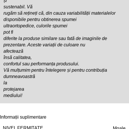
și
sustenabil. Vă
rugăm să rețineți că, din cauza variabilității materialelor
disponibile pentru obtinerea spumei
ultraortopedice, culorile spumei
pot fi
diferite la produse similare sau fată de imaginile de
prezentare. Aceste variații de culoare nu
afectează
însă calitatea,
confortul sau performanța produsului.
Vă mulțumim pentru întelegere și pentru contribuția
dumneavoastră
la
protejarea
mediului!
Informații suplimentare
NIVEL FERMITATE
Moale