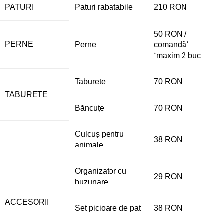
PATURI
Paturi rabatabile
210 RON
50 RON /
PERNE
Perne
comandă
*
*
maxim 2 buc
Taburete
70 RON
TABURETE
Băncuțe
70 RON
Culcuș pentru
38 RON
animale
Organizator cu
29 RON
buzunare
ACCESORII
Set picioare de pat
38 RON