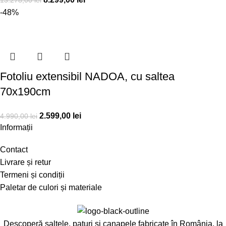
13.278,00
lei
-48%
Fotoliu extensibil NADOA, cu saltea
70x190cm
2.599,00
lei
4.990,00
lei
Informații
Contact
Livrare și retur
Termeni și condiții
Paletar de culori și materiale
Descoperă saltele, paturi și canapele fabricate în România, la