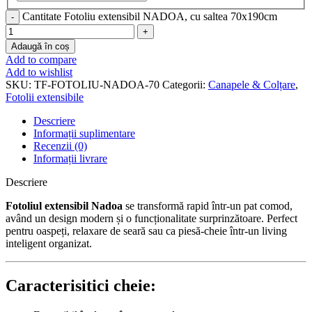
Cantitate Fotoliu extensibil NADOA, cu saltea 70x190cm
Adaugă în coș
Add to compare
Add to wishlist
SKU:
TF-FOTOLIU-NADOA-70
Categorii:
Canapele & Colțare
,
Fotolii extensibile
Descriere
Informații suplimentare
Recenzii (0)
Informații livrare
Descriere
Fotoliul extensibil Nadoa
se transformă rapid într-un pat comod,
având un design modern și o funcționalitate surprinzătoare. Perfect
pentru oaspeți, relaxare de seară sau ca piesă-cheie într-un living
inteligent organizat.
Caracterisitici cheie: