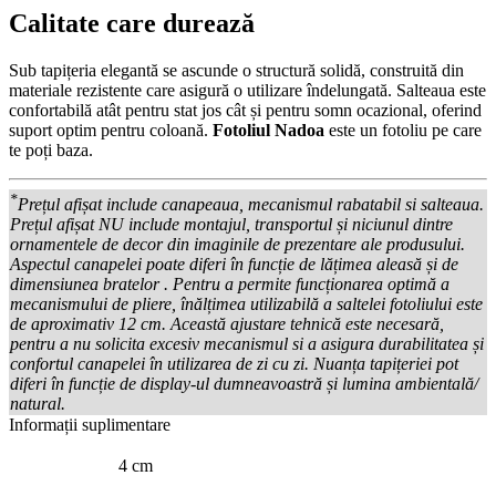
Calitate care durează
Sub tapițeria elegantă se ascunde o structură solidă, construită din
materiale rezistente care asigură o utilizare îndelungată. Salteaua este
confortabilă atât pentru stat jos cât și pentru somn ocazional, oferind
suport optim pentru coloană.
Fotoliul Nadoa
este un fotoliu pe care
te poți baza.
*
Prețul afișat include canapeaua, mecanismul rabatabil si salteaua.
Prețul afișat NU include montajul, transportul și niciunul dintre
ornamentele de decor din imaginile de prezentare ale produsului.
Aspectul canapelei poate diferi în funcție de lățimea aleasă și de
dimensiunea bratelor . Pentru a permite funcționarea optimă a
mecanismului de pliere, înălțimea utilizabilă a saltelei fotoliului este
de aproximativ 12 cm. Această ajustare tehnică este necesară,
pentru a nu solicita excesiv mecanismul si a asigura durabilitatea și
confortul canapelei în utilizarea de zi cu zi. Nuanța tapițeriei pot
diferi în funcție de display-ul dumneavoastră și lumina ambientală/
natural.
Informații suplimentare
4 cm