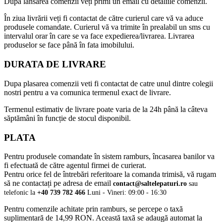
După lansarea comenzii veți primi un email cu detaliile comenzii.
În ziua livrării veți fi contactat de către curierul care vă va aduce
produsele comandate. Curierul vă va trimite în prealabil un sms cu
intervalul orar în care se va face expedierea/livrarea. Livrarea
produselor se face până în fata imobilului.
DURATA DE LIVRARE
Dupa plasarea comenzii veti fi contactat de catre unul dintre colegii
nostri pentru a va comunica termenul exact de livrare.
Termenul estimativ de livrare poate varia de la 24h până la câteva
săptămâni în funcție de stocul disponibil.
PLATA
Pentru produsele comandate în sistem ramburs, încasarea banilor va
fi efectuată de către agentul firmei de curierat.
Pentru orice fel de întrebări referitoare la comanda trimisă, vă rugam
să ne contactați pe adresa de email
contact@saltelepaturi.ro
sau
telefonic la
+40 739 782 466
Luni - Vineri: 09:00 - 16:30
Pentru comenzile achitate prin ramburs, se percepe o taxă
suplimentară de 14,99 RON. Această taxă se adaugă automat la