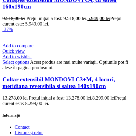
160x190cm
9.518,00
lei
Prețul inițial a fost: 9.518,00 lei.
5.949,00
lei
Prețul
curent este: 5.949,00 lei.
-37%
Add to compare
Quick view
Add to wishlist
Select options
Acest produs are mai multe variații. Opțiunile pot fi
alese în pagina produsului.
Coltar extensibil MONDOVI C3+M, 4 locuri,
meridiana reversibila si saltea 140x190cm
13.278,00
lei
Prețul inițial a fost: 13.278,00 lei.
8.299,00
lei
Prețul
curent este: 8.299,00 lei.
Informații
Contact
Livrare și retur