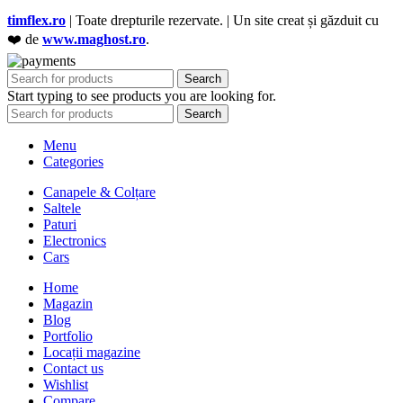
timflex.ro
| Toate drepturile rezervate. | Un site creat și găzduit cu
❤️ de
www.maghost.ro
.
Search
Start typing to see products you are looking for.
Search
Menu
Categories
Canapele & Colțare
Saltele
Paturi
Electronics
Cars
Home
Magazin
Blog
Portfolio
Locații magazine
Contact us
Wishlist
Compare