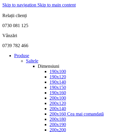
Skip to navigation
Skip to main content
FABRICAT ÎN ROMÂNIA
Relații clienți
0730 081 125
Vânzări
0739 782 466
Produse
Saltele
Dimensiuni
190x100
190x120
190x140
190x150
190x160
200x100
200x120
200x140
200x160
Cea mai comandată
200x180
200x190
200x200