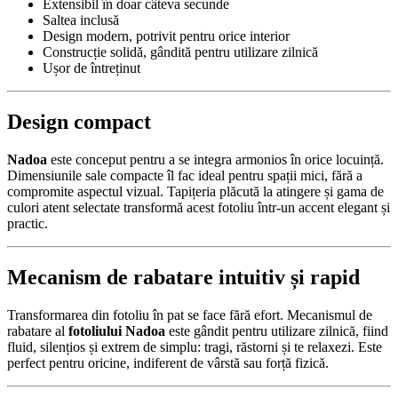
Extensibil în doar câteva secunde
Saltea inclusă
Design modern, potrivit pentru orice interior
Construcție solidă, gândită pentru utilizare zilnică
Ușor de întreținut
Design compact
Nadoa
este conceput pentru a se integra armonios în orice locuință.
Dimensiunile sale compacte îl fac ideal pentru spații mici, fără a
compromite aspectul vizual. Tapițeria plăcută la atingere și gama de
culori atent selectate transformă acest fotoliu într-un accent elegant și
practic.
Mecanism de rabatare intuitiv și rapid
Transformarea din fotoliu în pat se face fără efort. Mecanismul de
rabatare al
fotoliului Nadoa
este gândit pentru utilizare zilnică, fiind
fluid, silențios și extrem de simplu: tragi, răstorni și te relaxezi. Este
perfect pentru oricine, indiferent de vârstă sau forță fizică.