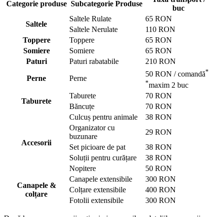
Categorie produse
Subcategorie Produse
buc
Saltele Rulate
65 RON
Saltele
Saltele Nerulate
110 RON
Toppere
Toppere
65 RON
Somiere
Somiere
65 RON
Paturi
Paturi rabatabile
210 RON
*
50 RON / comandă
Perne
Perne
*
maxim 2 buc
Taburete
70 RON
Taburete
Băncuțe
70 RON
Culcuș pentru animale
38 RON
Organizator cu
29 RON
buzunare
Accesorii
Set picioare de pat
38 RON
Soluții pentru curățare
38 RON
Nopitere
50 RON
Canapele extensibile
300 RON
Canapele &
Colțare extensibile
400 RON
colțare
Fotolii extensibile
300 RON