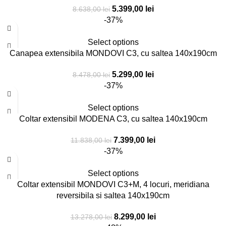
5.399,00
lei
8.638,00
lei
-37%
Select options
Canapea extensibila MONDOVI C3, cu saltea 140x190cm
5.299,00
lei
8.478,00
lei
-37%
Select options
Coltar extensibil MODENA C3, cu saltea 140x190cm
7.399,00
lei
11.838,00
lei
-37%
Select options
Coltar extensibil MONDOVI C3+M, 4 locuri, meridiana
reversibila si saltea 140x190cm
8.299,00
lei
13.278,00
lei