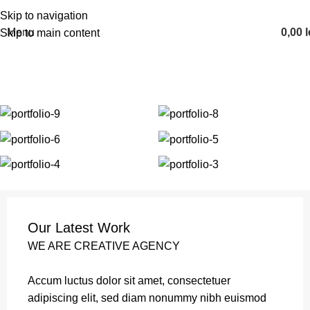
Skip to navigation
Menu
0,00
l
Skip to main content
Portfolio
Home
Portfolio
A lacus bibendum pulvinar
Our Latest Work
WE ARE CREATIVE AGENCY
Accum luctus dolor sit amet, consectetuer
adipiscing elit, sed diam nonummy nibh euismod