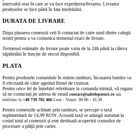
intervalul orar în care se va face expedierea/livrarea. Livrarea
produselor se face până în fata imobilului.
DURATA DE LIVRARE
Dupa plasarea comenzii veti fi contactat de catre unul dintre colegii
nostri pentru a va comunica termenul exact de livrare.
Termenul estimativ de livrare poate varia de la 24h până la câteva
săptămâni în funcție de stocul disponibil.
PLATA
Pentru produsele comandate în sistem ramburs, încasarea banilor va
fi efectuată de către agentul firmei de curierat.
Pentru orice fel de întrebări referitoare la comanda trimisă, vă rugam
să ne contactați pe adresa de email
contact@saltelepaturi.ro
sau
telefonic la
+40 739 782 466
Luni - Vineri: 09:00 - 16:30
Pentru comenzile achitate prin ramburs, se percepe o taxă
suplimentară de 14,99 RON. Această taxă se adaugă automat la
costul total al comenzii și este destinată acoperirii costurilor de
procesare a plății prin curier.