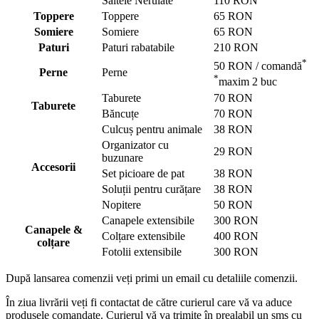
Saltele Nerulate
110 RON
Toppere
Toppere
65 RON
Somiere
Somiere
65 RON
Paturi
Paturi rabatabile
210 RON
*
50 RON / comandă
Perne
Perne
*
maxim 2 buc
Taburete
70 RON
Taburete
Băncuțe
70 RON
Culcuș pentru animale
38 RON
Organizator cu
29 RON
buzunare
Accesorii
Set picioare de pat
38 RON
Soluții pentru curățare
38 RON
Nopitere
50 RON
Canapele extensibile
300 RON
Canapele &
Colțare extensibile
400 RON
colțare
Fotolii extensibile
300 RON
După lansarea comenzii veți primi un email cu detaliile comenzii.
În ziua livrării veți fi contactat de către curierul care vă va aduce
produsele comandate. Curierul vă va trimite în prealabil un sms cu