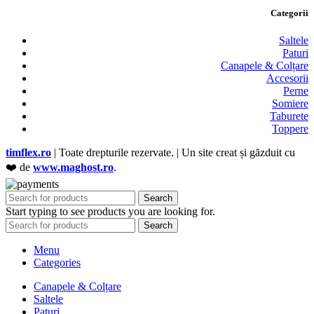
Categorii
Saltele
Paturi
Canapele & Colțare
Accesorii
Perne
Somiere
Taburete
Toppere
timflex.ro
| Toate drepturile rezervate. | Un site creat și găzduit cu
❤️ de
www.maghost.ro
.
Search
Start typing to see products you are looking for.
Search
Menu
Categories
Canapele & Colțare
Saltele
Paturi