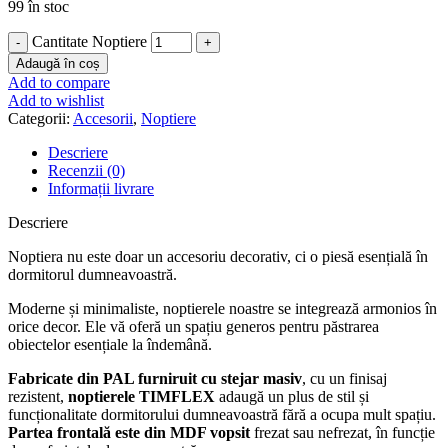
99 în stoc
Cantitate Noptiere
Adaugă în coș
Add to compare
Add to wishlist
Categorii:
Accesorii
,
Noptiere
Descriere
Recenzii (0)
Informații livrare
Descriere
Noptiera nu este doar un accesoriu decorativ, ci o piesă esențială în
dormitorul dumneavoastră.
Moderne și minimaliste, noptierele noastre se integrează armonios în
orice decor. Ele vă oferă un spațiu generos pentru păstrarea
obiectelor esențiale la îndemână.
Fabricate din PAL furniruit cu stejar masiv
, cu un finisaj
rezistent,
noptierele TIMFLEX
adaugă un plus de stil și
funcționalitate dormitorului dumneavoastră fără a ocupa mult spațiu.
Partea frontală este din MDF vopsit
frezat sau nefrezat, în funcție