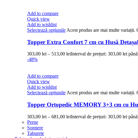
Add to compare
Quick view
Add to wishlist
Selectează opțiunile
Acest produs are mai multe variații. 
Topper Extra Confort 7 cm cu Husă Detaș
303,00
lei
–
513,00
lei
Interval de prețuri: 303,00 lei până
-48%
Add to compare
Quick view
Add to wishlist
Selectează opțiunile
Acest produs are mai multe variații. 
Topper Ortopedic MEMORY 3+3 cm cu Hus
303,00
lei
–
681,00
lei
Interval de prețuri: 303,00 lei până
Perne
Somiere
Taburete