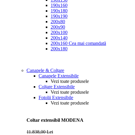
190x160
190x180
190x190
200x80
200x90
200x100
200x140
200x160
Cea mai comandată
200x180
Canapele & Colțare
Canapele Extensibile
Vezi toate produsele
Colțare Extensibile
Vezi toate produsele
Fotolii Extensibile
Vezi toate produsele
Coltar extensibil MODENA
11.838,00 Lei