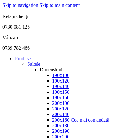
Skip to navigation
Skip to main content
FABRICAT ÎN ROMÂNIA
Relații clienți
0730 081 125
Vânzări
0739 782 466
Produse
Saltele
Dimensiuni
190x100
190x120
190x140
190x150
190x160
200x100
200x120
200x140
200x160
Cea mai comandată
200x180
200x190
200x200