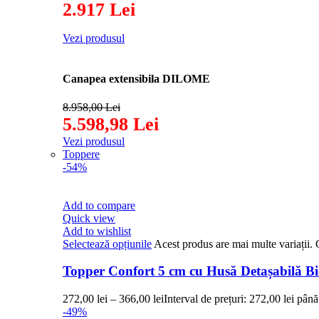
2.917 Lei
Vezi produsul
Canapea extensibila DILOME
8.958,00 Lei
5.598,98 Lei
Vezi produsul
Toppere
-54%
Add to compare
Quick view
Add to wishlist
Selectează opțiunile
Acest produs are mai multe variații. 
Topper Confort 5 cm cu Husă Detașabilă 
272,00
lei
–
366,00
lei
Interval de prețuri: 272,00 lei până
-49%