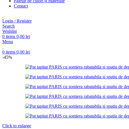
Paletar de culori și materiale
Contact
Login / Register
Search
Wishlist
0
items
0,00
lei
Menu
0
items
0,00
lei
-45%
Click to enlarge