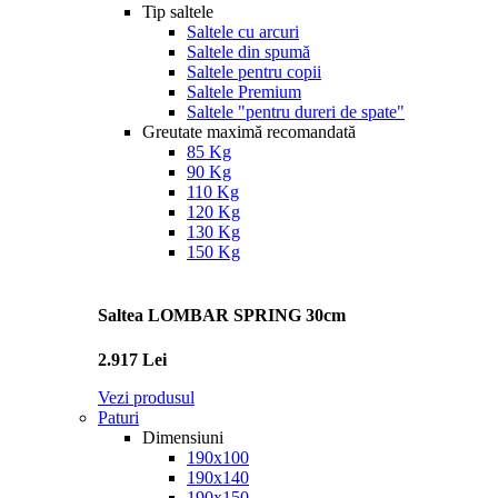
Tip saltele
Saltele cu arcuri
Saltele din spumă
Saltele pentru copii
Saltele Premium
Saltele "pentru dureri de spate"
Greutate maximă recomandată
85 Kg
90 Kg
110 Kg
120 Kg
130 Kg
150 Kg
Saltea LOMBAR SPRING 30cm
2.917 Lei
Vezi produsul
Paturi
Dimensiuni
190x100
190x140
190x150