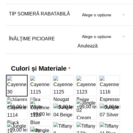
TIP SOMIERĂ RABATABILĂ
ÎNĂLŢIME PICIOARE
Anulează
Culori și Materiale
*