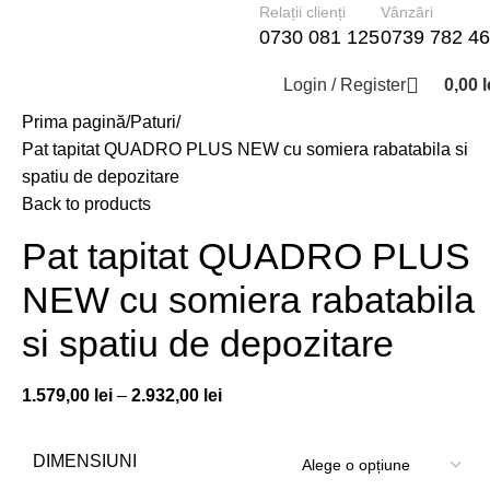
Relații clienți
Vânzări
0730 081 125
0739 782 4
Login / Register
0,00
l
Prima pagină
Paturi
Pat tapitat QUADRO PLUS NEW cu somiera rabatabila si
spatiu de depozitare
Back to products
Pat tapitat QUADRO PLUS
NEW cu somiera rabatabila
si spatiu de depozitare
1.579,00
lei
–
2.932,00
lei
DIMENSIUNI