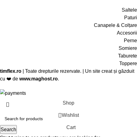
Saltele
Paturi
Canapele & Colțare
Accesorii
Perne
Somiere
Taburete
Toppere
timflex.ro
| Toate drepturile rezervate. | Un site creat și găzduit
cu ❤️ de
www.maghost.ro
.
Shop
Wishlist
Cart
Search