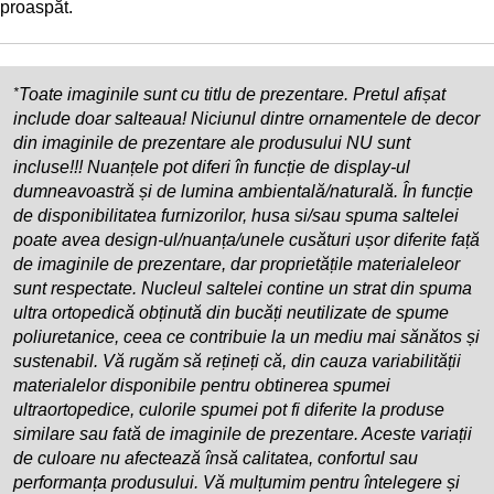
proaspăt.
*
Toate imaginile sunt cu titlu de prezentare. Pretul afișat
include doar salteaua! Niciunul dintre ornamentele de decor
din imaginile de prezentare ale produsului NU sunt
incluse!!! Nuanțele pot diferi în funcție de display-ul
dumneavoastră și de lumina ambientală/naturală. În funcție
de disponibilitatea furnizorilor, husa si/sau spuma saltelei
poate avea design-ul/nuanța/unele cusături ușor diferite față
de imaginile de prezentare, dar proprietățile materialeleor
sunt respectate. Nucleul saltelei contine un strat din spuma
ultra ortopedică obținută din bucăți neutilizate de spume
poliuretanice, ceea ce contribuie la un mediu mai sănătos și
sustenabil. Vă rugăm să rețineți că, din cauza variabilității
materialelor disponibile pentru obtinerea spumei
ultraortopedice, culorile spumei pot fi diferite la produse
similare sau fată de imaginile de prezentare. Aceste variații
de culoare nu afectează însă calitatea, confortul sau
performanța produsului. Vă mulțumim pentru întelegere și