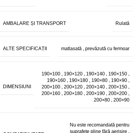
AMBALARE ȘI TRANSPORT
Rulată
ALTE SPECIFICAȚII
matlasată
,
prevăzută cu fermoar
190×100
,
190×120
,
190×140
,
190×150
,
190×160
,
190×180
,
190×80
,
190×90
,
DIMENSIUNI
200×100
,
200×120
,
200×140
,
200×150
,
200×160
,
200×180
,
200×190
,
200×200
,
200×80
,
200×90
Nu este recomandată pentru
suprafețe pline fără aerisire
,