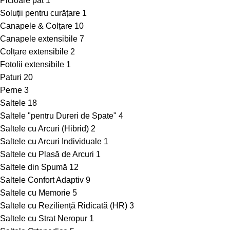
Picioare pat
1
Soluții pentru curățare
1
Canapele & Colțare
10
Canapele extensibile
7
Colțare extensibile
2
Fotolii extensibile
1
Paturi
20
Perne
3
Saltele
18
Saltele "pentru Dureri de Spate"
4
Saltele cu Arcuri (Hibrid)
2
Saltele cu Arcuri Individuale
1
Saltele cu Plasă de Arcuri
1
Saltele din Spumă
12
Saltele Confort Adaptiv
9
Saltele cu Memorie
5
Saltele cu Reziliență Ridicată (HR)
3
Saltele cu Strat Neropur
1