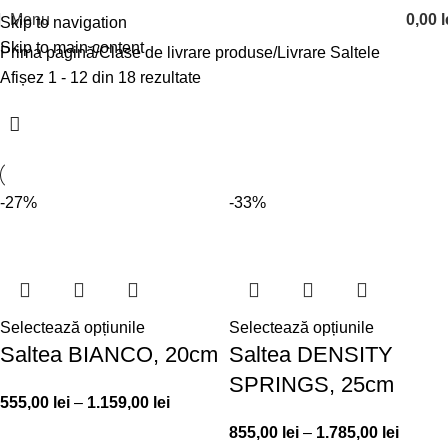
Menu
0,00
l
Skip to navigation
Skip to main content
Prima pagină
Clase de livrare produse
Livrare Saltele
Afișez 1 - 12 din 18 rezultate
-27%
-33%
Selectează opțiunile
Selectează opțiunile
Saltea BIANCO, 20cm
Saltea DENSITY
SPRINGS, 25cm
555,00
lei
–
1.159,00
lei
855,00
lei
–
1.785,00
lei